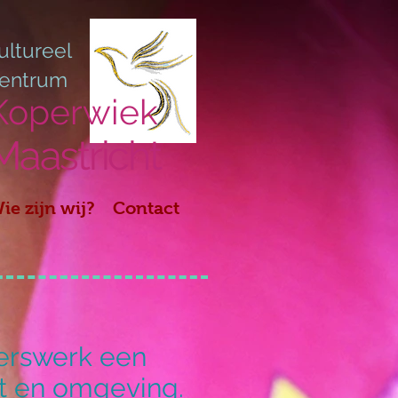
ultureel
entrum
Koperwiek
Maastricht
ie zijn wij?
Contact
gerswerk een
cht en omgeving.