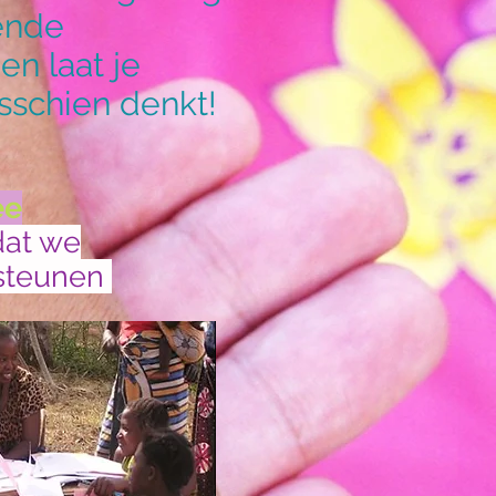
ende
en laat je
isschien denkt!
ee
dat we
 steunen