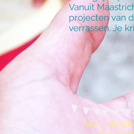
Vanuit Maastri
projecten
van d
verrassen. Je k
Ken jij iema