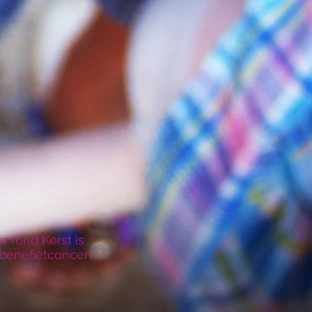
ar rond Kerst is
benefietconcert