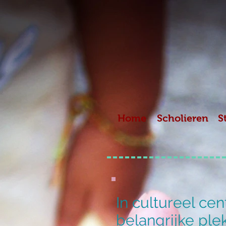
Home
Scholieren
S
In cultureel ce
belangrijke plek