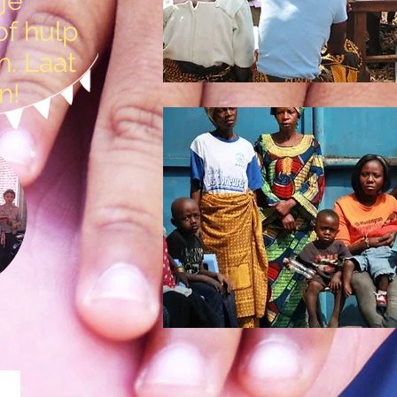
je
of hulp
n. Laat
n!