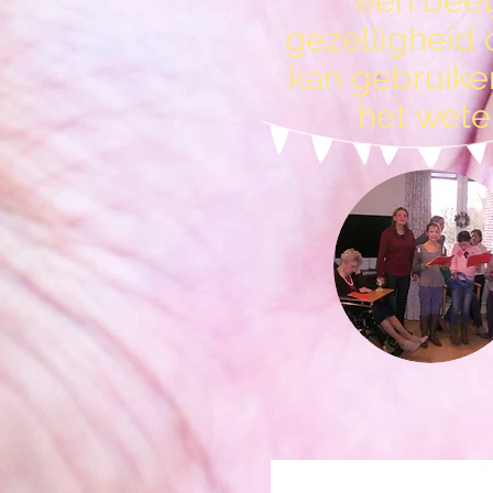
een beet
gezelligheid 
kan gebruike
het wete