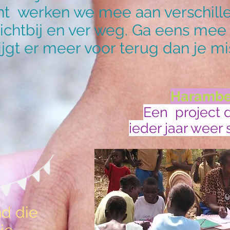
cht werken we mee aan verschill
ichtbij en ver weg. Ga eens mee 
rijgt er meer voor terug dan je m
Haramb
Een project 
ieder jaar weer
nd die