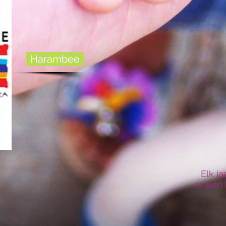
Harambee
Elk ja
er een 