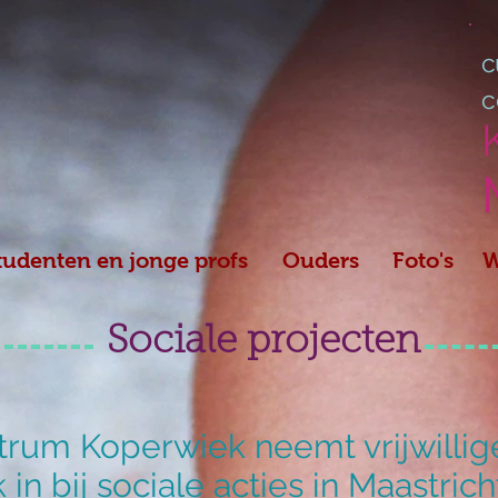
c
c
tudenten en jonge profs
Ouders
Foto's
W
Sociale projecten
ntrum Koperwiek neemt vrijwilli
 in bij sociale acties in Maastri